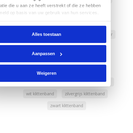
atie die u aan ze heeft verstrekt of die ze hebben
haakband naaibaar
hor klittenband
meld op basis van uw gebruik van hun services.
horgaas klittenband
klittenband complete sluiting
klittenband hor
Alles toestaan
lusband
lusband naaibaar
Aanpassen
navy blue klittenband
rood haakband
rood klittenband
royal blue haakband
Weigeren
royal blue klittenband
vloermarkeringstape
wit klittenband
zilvergrijs klittenband
zwart klittenband