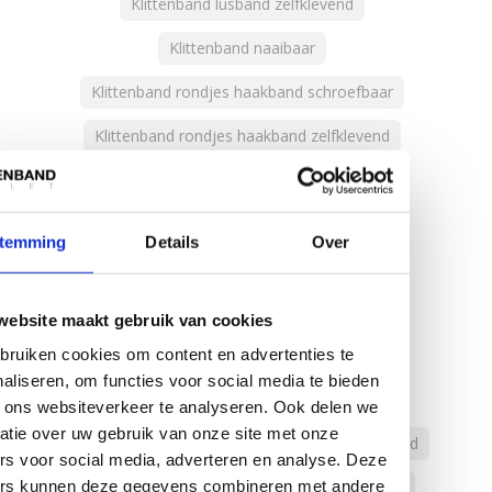
Klittenband lusband zelfklevend
Klittenband naaibaar
Klittenband rondjes haakband schroefbaar
Klittenband rondjes haakband zelfklevend
Klittenband rondjes lusband zelfklevend
Klittenband straps
temming
Details
Over
Klittenband voor horrengaas
Klittenband voor schuurmachines
website maakt gebruik van cookies
Klittenband zelfklevend
ruiken cookies om content en advertenties te
aliseren, om functies voor social media te bieden
advance vloermarkeringstape
 ons websiteverkeer te analyseren. Ook delen we
atie over uw gebruik van onze site met onze
donkergrijs haakband
donkergrijs klittenband
rs voor social media, adverteren en analyse. Deze
duct tape
dun klittenband
haakband
ers kunnen deze gegevens combineren met andere