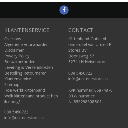
KLANTENSERVICE
CONTACT
Over ons
Klittenband-Outlet.nl
Algemene voorwaarden
onderdeel van United E-
Disclaimer
Stores BV
Privacy Policy
Boonsweg 57
Betaalmethoden
3274 LH Heinenoord
Levering & Verzendkosten
Bestelling Retourneren
088 5450722
Klantenservice
info@unitedestores.nl
Sitemap
Hoe werkt klittenband
KvK nummer: 65874870
Welk klittenband product heb
BTW nummer:
ik nodig?
NL856298608B01
088 5450722
info@unitedestores.nl