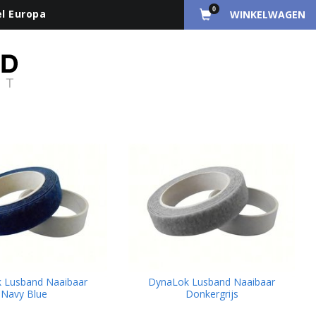
0
el Europa
WINKELWAGEN
 Lusband Naaibaar
DynaLok Lusband Naaibaar
Navy Blue
Donkergrijs