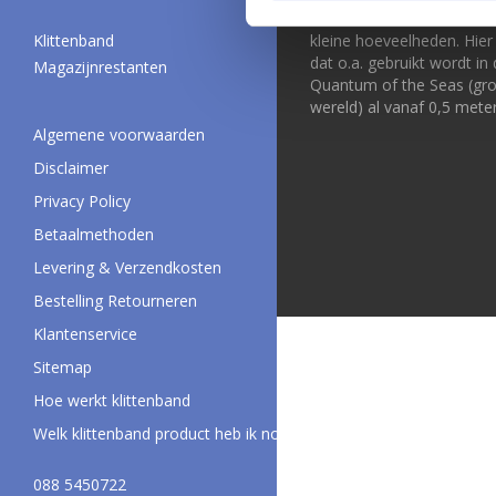
Klittenband Outlet is het
Klittenband
kleine hoeveelheden. Hier 
dat o.a. gebruikt wordt in
Magazijnrestanten
Quantum of the Seas (groo
wereld) al vanaf 0,5 meter
Algemene voorwaarden
Disclaimer
Privacy Policy
Betaalmethoden
Levering & Verzendkosten
Bestelling Retourneren
Klantenservice
Sitemap
Hoe werkt klittenband
Welk klittenband product heb ik nodig?
088 5450722