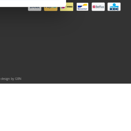
ed E-
 design by
GBN