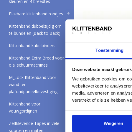
kleuren en 4 breedtes
Plakbare klittenband rondjes
Klittenband dubbelzijdig om
te bundelen (Back to Back)
Klittenband kabelbinders
Toestemming
Klittenband Extra Breed voor
o.a. schuurmachines
DynaLok Lusband Na
Deze website maakt gebruik
Zilvergrijs
M_Lock Klittenband voor
We gebruiken cookies om cont
wand- en
websiteverkeer te analyseren
plafondpaneelbevestiging
media, adverteren en analys
verstrekt of die ze hebben v
Klittenband voor
vouwgordijnen
VOLG ONS VIA
Zelfklevende Tapes in vele
Weigeren
OVER ONS
soorten en maten