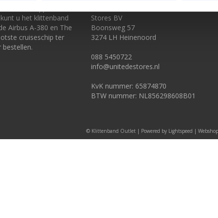
 online verkooppunt voor
Klittenband-Outlet.nl onderdeel van Unit
kunt u het klittenband
Stores BV
 de Airbus A-380 en The
Boonsweg 57
tste cruiseschip ter
3274 LH Heinenoord
 bestellen.
088 5450722
info@unitedestores.nl
KvK nummer: 65874870
BTW nummer: NL856298608B01
© Klittenband Outlet | Powered by
Lightspeed
| Webshop