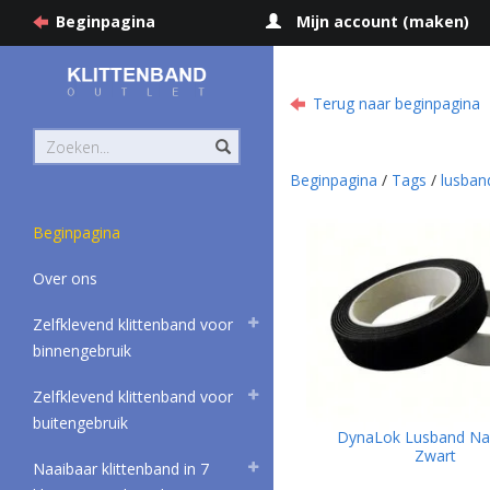
Beginpagina
Mijn account (maken)
Terug naar beginpagina
Beginpagina
/
Tags
/
lusban
Beginpagina
Over ons
Zelfklevend klittenband voor
binnengebruik
Zelfklevend klittenband voor
buitengebruik
DynaLok Lusband Na
Zwart
Naaibaar klittenband in 7