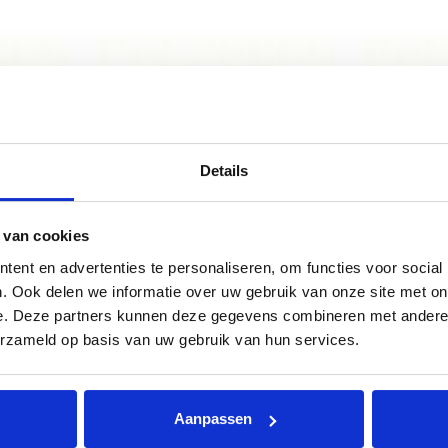
Details
aibaar
DynaLok Lusband Naaibaar
DynaLok
 van cookies
Rood
ent en advertenties te personaliseren, om functies voor social
. Ook delen we informatie over uw gebruik van onze site met on
Pagina 1 van 1
e. Deze partners kunnen deze gegevens combineren met andere i
erzameld op basis van uw gebruik van hun services.
Aanpassen
CONTACT