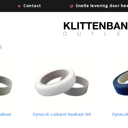
Contact
Snelle levering door he
d
aibaar
DynaLok Lusband Naaibaar Wit
DynaLok