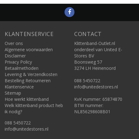
KLANTENSERVICE
CONTACT
Over ons
Klittenband-Outlet.nl
Algemene voorwaarden
onderdeel van United E-
Disclaimer
Stores BV
Privacy Policy
Boonsweg 57
Betaalmethoden
3274 LH Heinenoord
Levering & Verzendkosten
Bestelling Retourneren
088 5450722
Klantenservice
info@unitedestores.nl
Sitemap
Hoe werkt klittenband
KvK nummer: 65874870
Welk klittenband product heb
BTW nummer:
ik nodig?
NL856298608B01
088 5450722
info@unitedestores.nl