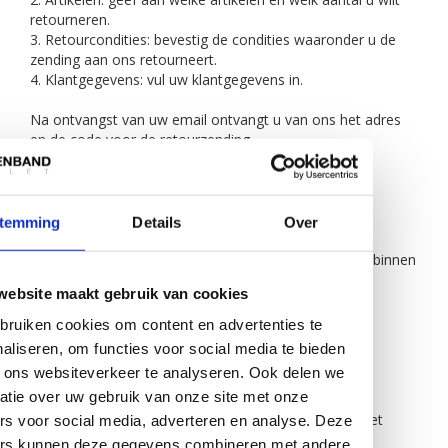
retourneren.
3. Retourcondities: bevestig de condities waaronder u de
zending aan ons retourneert.
4. Klantgegevens: vul uw klantgegevens in.
Na ontvangst van uw email ontvangt u van ons het adres
en de code voor de retourzending.
Verpak de zending en lever het in bij de vervoerder,
bijvoorbeeld PostNl.
temming
Details
Over
Na correcte ontvangst van de retouren wordt het
aankoopbedrag, exclusief de verzendkosten, uiterlijk binnen
14 dagen op uw rekening overgemaakt.
website maakt gebruik van cookies
RUIL- EN RETOURVOORWAARDEN
ruiken cookies om content en advertenties te
De volgende voorwaarden gelden voor het ruilen of
aliseren, om functies voor social media te bieden
retourneren:
 ons websiteverkeer te analyseren. Ook delen we
- Retourneren uitsluitend binnen 14 werkdagen na
atie over uw gebruik van onze site met onze
leverdatum.
- De verpakking is onbeschadigd, de goederen zijn niet
rs voor social media, adverteren en analyse. Deze
gebruikt.
ers kunnen deze gegevens combineren met andere