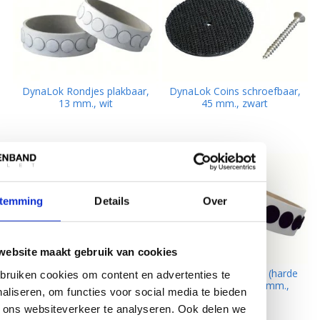
DynaLok Rondjes plakbaar,
DynaLok Coins schroefbaar,
13 mm., wit
45 mm., zwart
temming
Details
Over
website maakt gebruik van cookies
DynaLok HaakCoins (harde
DynaLok HaakCoins (harde
ruiken cookies om content en advertenties te
kant) plakbaar, 19 mm.,
kant) plakbaar, 13 mm.,
aliseren, om functies voor social media te bieden
zwart
zwart
 ons websiteverkeer te analyseren. Ook delen we