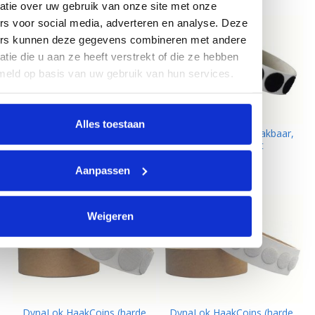
atie over uw gebruik van onze site met onze
rs voor social media, adverteren en analyse. Deze
ers kunnen deze gegevens combineren met andere
atie die u aan ze heeft verstrekt of die ze hebben
meld op basis van uw gebruik van hun services.
Alles toestaan
DynaLok Rondjes plakbaar,
DynaLok Rondjes plakbaar,
19 mm., wit
19 mm., zwart
Aanpassen
Weigeren
DynaLok HaakCoins (harde
DynaLok HaakCoins (harde