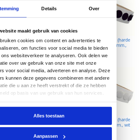
temming
Details
Over
website maakt gebruik van cookies
DynaLok HaakCoins (harde
DynaLok HaakCoins (harde
ruiken cookies om content en advertenties te
kant) plakbaar, 19 mm.,
kant) plakbaar, 13 mm.,
aliseren, om functies voor social media te bieden
zwart
zwart
 ons websiteverkeer te analyseren. Ook delen we
atie over uw gebruik van onze site met onze
rs voor social media, adverteren en analyse. Deze
ers kunnen deze gegevens combineren met andere
atie die u aan ze heeft verstrekt of die ze hebben
meld op basis van uw gebruik van hun services.
Alles toestaan
DynaLok HaakCoins (harde
DynaLok HaakCoins (harde
kant) plakbaar, 19 mm., wit
kant) plakbaar, 13 mm., wit
Aanpassen