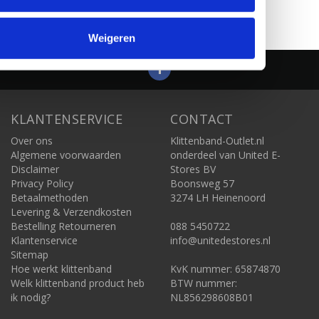
Pagina 1 van 1
Weigeren
KLANTENSERVICE
CONTACT
Over ons
Klittenband-Outlet.nl
Algemene voorwaarden
onderdeel van United E-
Disclaimer
Stores BV
Privacy Policy
Boonsweg 57
Betaalmethoden
3274 LH Heinenoord
Levering & Verzendkosten
Bestelling Retourneren
088 5450722
Klantenservice
info@unitedestores.nl
Sitemap
Hoe werkt klittenband
KvK nummer: 65874870
Welk klittenband product heb
BTW nummer:
ik nodig?
NL856298608B01