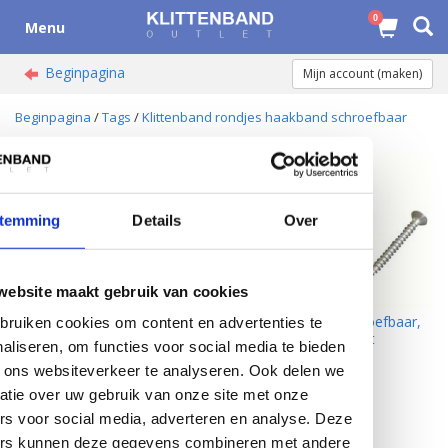
0
Menu
Beginpagina
Mijn account (maken)
Beginpagina
/
Tags
/
Klittenband rondjes haakband schroefbaar
temming
Details
Over
website maakt gebruik van cookies
DynaLok Coins schroefbaar,
DynaLok Coins schroefbaar,
ruiken cookies om content en advertenties te
45 mm., wit
45 mm., zwart
aliseren, om functies voor social media te bieden
 ons websiteverkeer te analyseren. Ook delen we
atie over uw gebruik van onze site met onze
Pagina 1 van 1
rs voor social media, adverteren en analyse. Deze
ers kunnen deze gegevens combineren met andere