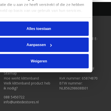
atie die u aan ze heeft verstrekt of die ze hebben
meld op basis van uw gebruik van hun services.
KLANTENSERVICE
CONTACT
Alles toestaan
Over ons
Klittenband-Outlet.nl
Algemene voorwaarden
onderdeel van United E-
Disclaimer
Stores BV
Aanpassen
Privacy Policy
Boonsweg 57
Betaalmethoden
3274 LH Heinenoord
Levering & Verzendkosten
Weigeren
Bestelling Retourneren
088 5450722
Klantenservice
info@unitedestores.nl
Sitemap
Hoe werkt klittenband
KvK nummer: 65874870
Welk klittenband product heb
BTW nummer:
ik nodig?
NL856298608B01
088 5450722
info@unitedestores.nl