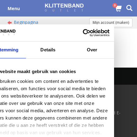
0
Menu
Beginpagina
Mijn account (maken)
Beginpagina
/
Tags
/
zelfklevend klittenband
Geen producten gevonden!...
Pagina 1 van 1
temming
Details
Over
website maakt gebruik van cookies
ruiken cookies om content en advertenties te
aliseren, om functies voor social media te bieden
 ons websiteverkeer te analyseren. Ook delen we
KLANTENSERVICE
CONTACT
atie over uw gebruik van onze site met onze
Over ons
Klittenband-Outlet.nl
rs voor social media, adverteren en analyse. Deze
Algemene voorwaarden
onderdeel van United E-
ers kunnen deze gegevens combineren met andere
Disclaimer
Stores BV
Privacy Policy
Boonsweg 57
atie die u aan ze heeft verstrekt of die ze hebben
Betaalmethoden
3274 LH Heinenoord
meld op basis van uw gebruik van hun services.