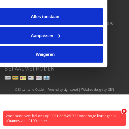
Levering & Verzendkosten
Bestelling Retourneren
088 5450722
Klantenservice
info@unitedestores.nl
Alles toestaan
Sitemap
Hoe werkt klittenband
KvK nummer: 65874870
Welk klittenband product heb
BTW nummer:
ik nodig?
NL856298608B01
Aanpassen
088 5450722
info@unitedestores.nl
Weigeren
BETAALMETHODEN
© Klittenband Outlet | Powered by
Lightspeed
| Webshop design by
GBN
Voor bedrijven: bel ons op 0031 88 5450722 voor hoge kortingen bij
afnames vanaf 100 meter.