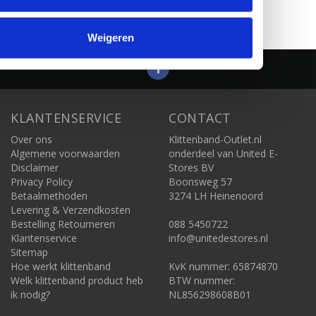
Pagina 1 van 1
Weigeren
KLANTENSERVICE
CONTACT
Over ons
Klittenband-Outlet.nl
Algemene voorwaarden
onderdeel van United E-
Disclaimer
Stores BV
Privacy Policy
Boonsweg 57
Betaalmethoden
3274 LH Heinenoord
Levering & Verzendkosten
Bestelling Retourneren
088 5450722
Klantenservice
info@unitedestores.nl
Sitemap
Hoe werkt klittenband
KvK nummer: 65874870
Welk klittenband product heb
BTW nummer:
ik nodig?
NL856298608B01