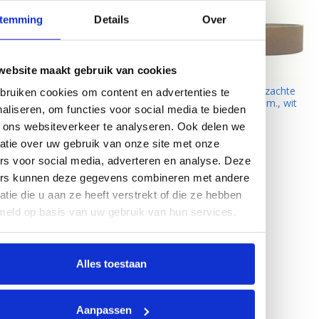
temming
Details
Over
website maakt gebruik van cookies
DynaLok LusCoins (zachte
DynaLok LusCoins (zachte
ruiken cookies om content en advertenties te
kant) plakbaar, 13 mm.,
kant) plakbaar, 13 mm., wit
aliseren, om functies voor social media te bieden
zwart
 ons websiteverkeer te analyseren. Ook delen we
atie over uw gebruik van onze site met onze
rs voor social media, adverteren en analyse. Deze
ers kunnen deze gegevens combineren met andere
atie die u aan ze heeft verstrekt of die ze hebben
meld op basis van uw gebruik van hun services.
Alles toestaan
DynaLok Klittenband voor
vouwgordijnen
Aanpassen