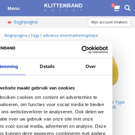
0
Menu
Beginpagina
Mijn account (maken)
Beginpagina
/
Tags
/
advance vloermarkeringstape
SALE
SALE
temming
Details
Over
website maakt gebruik van cookies
Advance
Advance
ruiken cookies om content en advertenties te
Vloermarkeringstape Type
Vloermarkeringstape Type
aliseren, om functies voor social media te bieden
AT8 Groen - € 9,95
AT8 Geel - € 9,95
 ons websiteverkeer te analyseren. Ook delen we
atie over uw gebruik van onze site met onze
Pagina 1 van 1
rs voor social media, adverteren en analyse. Deze
ers kunnen deze gegevens combineren met andere