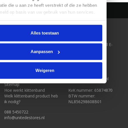
atie die u aan ze heeft verstrekt of die ze hebben
meld op basis van uw gebruik van hun services.
KLANTENSERVICE
CONTACT
Alles toestaan
Over ons
Klittenband-Outlet.nl
Algemene voorwaarden
onderdeel van United E-
Disclaimer
Stores BV
Aanpassen
Privacy Policy
Boonsweg 57
Betaalmethoden
3274 LH Heinenoord
Levering & Verzendkosten
Weigeren
Bestelling Retourneren
088 5450722
Klantenservice
info@unitedestores.nl
Sitemap
Hoe werkt klittenband
KvK nummer: 65874870
Welk klittenband product heb
BTW nummer:
ik nodig?
NL856298608B01
088 5450722
info@unitedestores.nl