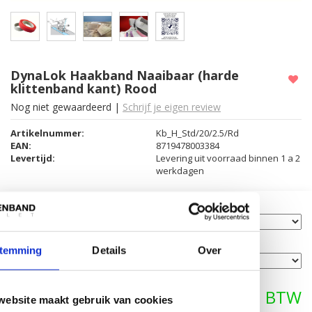
DynaLok Haakband Naaibaar (harde
klittenband kant) Rood
Nog niet gewaardeerd
|
Schrijf je eigen review
Artikelnummer:
Kb_H_Std/20/2.5/Rd
EAN:
8719478003384
Levertijd:
Levering uit voorraad binnen 1 a 2
werkdagen
Gewenste breedte:
*
Gewenste lengte:
*
temming
Details
Over
€8,70
website maakt gebruik van cookies