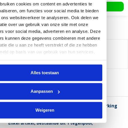
ruiken cookies om content en advertenties te
In winkelwagen
aliseren, om functies voor social media te bieden
 ons websiteverkeer te analyseren. Ook delen we
atie over uw gebruik van onze site met onze
rs voor social media, adverteren en analyse. Deze
ers kunnen deze gegevens combineren met andere
atie die u aan ze heeft verstrekt of die ze hebben
Delen:
meld op basis van uw gebruik van hun services.
-
Neem contact op over dit product
-
Afdrukken
Alles toestaan
Informatie
Reviews (0)
Aanpassen
DynaLok Heavy Duty Haakband voor verwerking
met de naaimachine, Rood, leverbaar in 4
Weigeren
breedte- en 4 lengtematen.
Enkel artikel, bestaande uit 1 tegenpool;