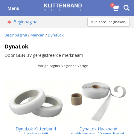
0
Menu
Beginpagina
Mijn account (maken)
Beginpagina
/
Merken
/
DynaLok
DynaLok
Door GBN BV geregistreerde merknaam
Vorige pagina
Volgende Vorige
DynaLok Klittenband
DynaLok Haakband
Naaibaar Wit
plakbaar acr, 20 mm. breed,