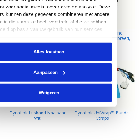
rs voor social media, adverteren en analyse. Deze
ers kunnen deze gegevens combineren met andere
atie die u aan ze heeft verstrekt of die ze hebben
meld op basis van uw gebruik van hun services.
DynaLok Rondjes plakbaar,
DynaLok Haakband
13 mm., zwart
plakbaar hlt, 20 mm. breed,
zwart
Alles toestaan
Aanpassen
Weigeren
DynaLok Lusband Naaibaar
DynaLok UniWrap™ Bundel-
Wit
Straps