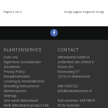
Pagina 2 van 6
Vorige pagina
Volgende Vorige
KLANTENSERVICE
CONTACT
Over ons
Klittenband-Outlet.nl
Algemene voorwaarden
onderdeel van United E-
Disclaimer
Stores BV
Privacy Policy
Boonsweg 57
Betaalmethoden
3274 LH Heinenoord
Levering & Verzendkosten
Bestelling Retourneren
088 5450722
Klantenservice
info@unitedestores.nl
Sitemap
Hoe werkt klittenband
KvK nummer: 65874870
Welk klittenband product heb
BTW nummer: