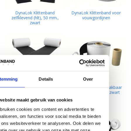
DynaLok Klittenband
DynaLok Klittenband voor
zelfklevend (hlt), 50 mm.,
vouwgordijnen
zwart
temming
Details
Over
DynaLok Klittenband
DynaLok Lusband plakbaar
zelfklevend (hlt), 100 mm.,
acr, 50 mm. breed, zwart
zwart
website maakt gebruik van cookies
ruiken cookies om content en advertenties te
aliseren, om functies voor social media te bieden
 ons websiteverkeer te analyseren. Ook delen we
atie over uw gebruik van onze site met onze