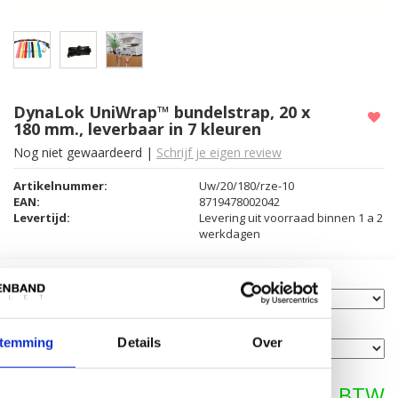
DynaLok UniWrap™ bundelstrap, 20 x
180 mm., leverbaar in 7 kleuren
Nog niet gewaardeerd
|
Schrijf je eigen review
Artikelnummer:
Uw/20/180/rze-10
EAN:
8719478002042
Levertijd:
Levering uit voorraad binnen 1 a 2
werkdagen
Gewenste kleur:
*
Gewenste verpakking:
*
temming
Details
Over
€10,79