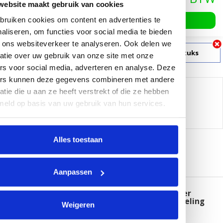
website maakt gebruik van cookies
In winkelwagen
ruiken cookies om content en advertenties te
aliseren, om functies voor social media te bieden
 ons websiteverkeer te analyseren. Ook delen we
Klik hier voor zakelijk grootverbruik vanaf 500 stuks
atie over uw gebruik van onze site met onze
rs voor social media, adverteren en analyse. Deze
ers kunnen deze gegevens combineren met andere
Delen:
atie die u aan ze heeft verstrekt of die ze hebben
meld op basis van uw gebruik van hun services.
-
Neem contact op over dit product
-
Afdrukken
Alles toestaan
Informatie
Reviews (0)
Aanpassen
™
UniWrap
flexibele hersluitbare kabelbinder
voor o.a. het bundelen van computerbekabeling
Weigeren
™
Set UniWrap
, bestaande uit: