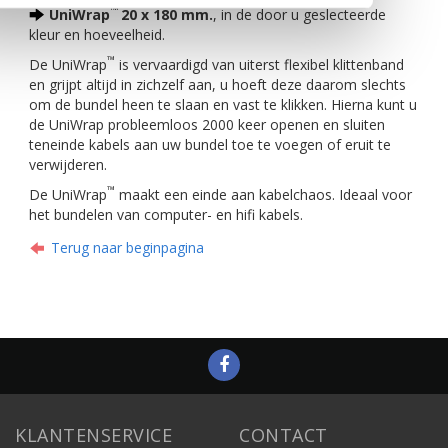
™
UniWrap
20 x 180 mm.
, in de door u geslecteerde
kleur en hoeveelheid.
™
De UniWrap
is vervaardigd van uiterst flexibel klittenband
en grijpt altijd in zichzelf aan, u hoeft deze daarom slechts
om de bundel heen te slaan en vast te klikken. Hierna kunt u
de UniWrap probleemloos 2000 keer openen en sluiten
teneinde kabels aan uw bundel toe te voegen of eruit te
verwijderen.
™
De UniWrap
maakt een einde aan kabelchaos. Ideaal voor
het bundelen van computer- en hifi kabels.
Terug naar beginpagina
KLANTENSERVICE
CONTACT