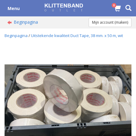
0
Menu
Beginpagina
Mijn account (maken)
Beginpagina
/
Uitstekende kwaliteit Duct Tape, 38 mm. x 50 m, wit