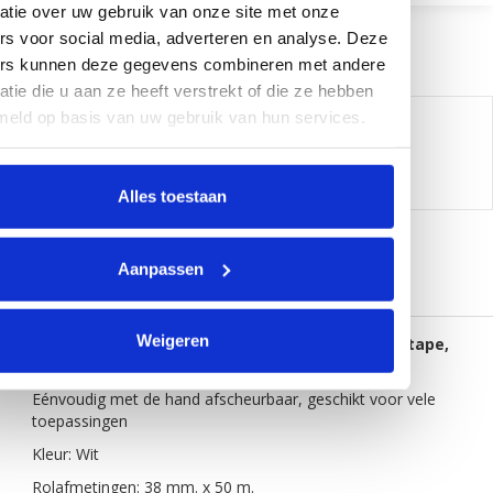
atie over uw gebruik van onze site met onze
rs voor social media, adverteren en analyse. Deze
ers kunnen deze gegevens combineren met andere
atie die u aan ze heeft verstrekt of die ze hebben
meld op basis van uw gebruik van hun services.
Delen:
-
Neem contact op over dit product
-
Afdrukken
Alles toestaan
Aanpassen
Informatie
Reviews (0)
Weigeren
Uitstekende kwaliteit witte "all purpose" duct tape,
38 mm. x 50 m.
Eénvoudig met de hand afscheurbaar, geschikt voor vele
toepassingen
Kleur: Wit
Rolafmetingen: 38 mm. x 50 m.