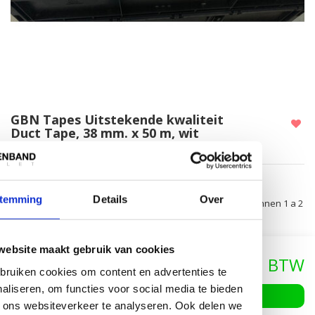
GBN Tapes Uitstekende kwaliteit
Duct Tape, 38 mm. x 50 m, wit
Nog niet gewaardeerd
|
Schrijf je eigen review
Artikelnummer:
lmdt/38/50/wt_FP
EAN:
Rst
temming
Details
Over
Levertijd:
Levering uit voorraad binnen 1 a 2
werkdagen
website maakt gebruik van cookies
€7,95
€13,75
ruiken cookies om content en advertenties te
aliseren, om functies voor social media te bieden
In winkelwagen
 ons websiteverkeer te analyseren. Ook delen we