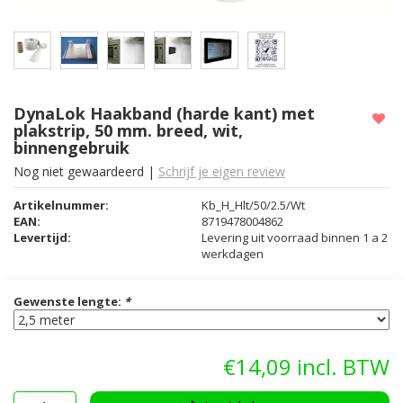
DynaLok Haakband (harde kant) met
plakstrip, 50 mm. breed, wit,
binnengebruik
Nog niet gewaardeerd
|
Schrijf je eigen review
Artikelnummer:
Kb_H_Hlt/50/2.5/Wt
EAN:
8719478004862
Levertijd:
Levering uit voorraad binnen 1 a 2
werkdagen
Gewenste lengte:
*
€14,09