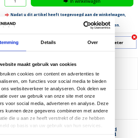
In winkelwagen
Nadat u dit artikel heeft toegevoegd aan de winkelwagen,
verschijnen alle combineerbare producten (lusband
tegenpolen), automatisch onderaan in de winkelwagen.
temming
Details
Over
Klik hier voor zakelijk grootverbruik vanaf 100 meter
website maakt gebruik van cookies
Delen:
ruiken cookies om content en advertenties te
-
Neem contact op over dit product
-
Afdrukken
aliseren, om functies voor social media te bieden
 ons websiteverkeer te analyseren. Ook delen we
atie over uw gebruik van onze site met onze
rs voor social media, adverteren en analyse. Deze
ers kunnen deze gegevens combineren met andere
Informatie
Reviews (0)
atie die u aan ze heeft verstrekt of die ze hebben
meld op basis van uw gebruik van hun services.
DynaLok Heavy Duty Haakband, zelfklevend
(plakbaar), wit, 50 mm. breed, leverbaar in 4