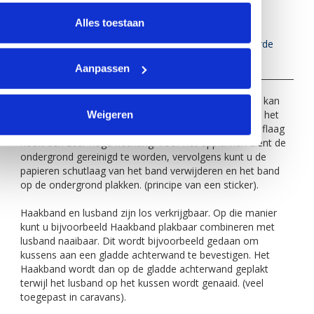
lengtematen.
Enkel artikel, bestaande uit 1 tegenpool;
Alles toestaan
>
Plakbaar Haakband
(ook wel haakjesband of harde
kant genoemd) in de kleur wit.
Aanpassen
Dit band is alleen geschikt voor binnengebruik en kan kan
toegepast worden wanneer de ondergrond waarop u het
Weigeren
band wilt aanbrengen egaal en niet poreus is. De kleeflaag
heeft een zeer hoge hechting. Vóór het opplakken dient de
ondergrond gereinigd te worden, vervolgens kunt u de
papieren schutlaag van het band verwijderen en het band
op de ondergrond plakken. (principe van een sticker).
Haakband en lusband zijn los verkrijgbaar. Op die manier
kunt u bijvoorbeeld Haakband plakbaar combineren met
lusband naaibaar. Dit wordt bijvoorbeeld gedaan om
kussens aan een gladde achterwand te bevestigen. Het
Haakband wordt dan op de gladde achterwand geplakt
terwijl het lusband op het kussen wordt genaaid. (veel
toegepast in caravans).