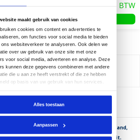
€11,66
In winkelwagen
website maakt gebruik van cookies
ruiken cookies om content en advertenties te
aliseren, om functies voor social media te bieden
 ons websiteverkeer te analyseren. Ook delen we
atie over uw gebruik van onze site met onze
rs voor social media, adverteren en analyse. Deze
Delen:
ers kunnen deze gegevens combineren met andere
-
Neem contact op over dit product
atie die u aan ze heeft verstrekt of die ze hebben
-
Afdrukken
meld op basis van uw gebruik van hun services.
Alles toestaan
Informatie
Reviews (2)
Aanpassen
DynaLok dubbelzijdig klittenband (bundelband,
Back to Back), in diverse breedte- en
lengtematen, Zwart. Extra soepele kwaliteit.