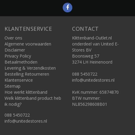
KLANTENSERVICE
CONTACT
Over ons
Klittenband-Outlet.nl
Algemene voorwaarden
onderdeel van United E-
Disclaimer
Stores BV
Privacy Policy
Boonsweg 57
Betaalmethoden
3274 LH Heinenoord
Levering & Verzendkosten
Bestelling Retourneren
088 5450722
Klantenservice
info@unitedestores.nl
Sitemap
Hoe werkt klittenband
KvK nummer: 65874870
Welk klittenband product heb
BTW nummer:
ik nodig?
NL856298608B01
088 5450722
info@unitedestores.nl