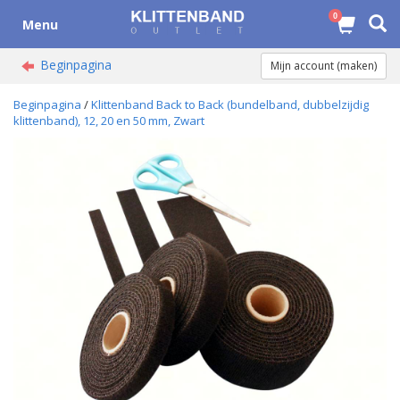
0
Menu
Beginpagina
Mijn account (maken)
Beginpagina
/
Klittenband Back to Back (bundelband, dubbelzijdig
klittenband), 12, 20 en 50 mm, Zwart