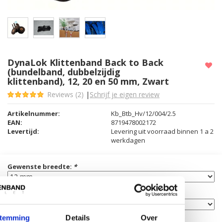
DynaLok Klittenband Back to Back
(bundelband, dubbelzijdig
klittenband), 12, 20 en 50 mm, Zwart
Reviews (2)
|
Schrijf je eigen review
Artikelnummer:
Kb_Btb_Hv/12/004/2.5
EAN:
8719478002172
Levertijd:
Levering uit voorraad binnen 1 a 2
werkdagen
Gewenste breedte:
*
Gewenste lengte:
*
temming
Details
Over