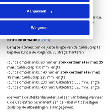
eigen logo (vanaf 250 stuks): neem geheel
vrijblijvend contact met ons op via 088 5450722)
Aanpassen
Professionele klittenband kabelbinder zoals gebruikt in o.a.
de AV Sector. De Cablestrap is voorzien van een gesp,
waardoor u de verbinding stevig kunt aantrekken en
Weigeren
vastklikken.
Extra informatie
(tonen)
Lengte advies
: om de juiste lengte van de CableStrap te
bepalen kunt u de volgende vuistregel hanteren;
-bundelomtrek max. 90 mm en
stekkerdiameter
max 25
mm
.: CableStrap 150 mm. lengte
-bundelomtrek max. 140 mm en
stekkerdiameter
max
75 mm
.: CableStrap 225 mm. lengte
-bundelomtrek max. 230 mm: CableStrap 350 mm. lengte
-bundelomtrek max. 400 mm: CableStrap 525 mm. lengte
(de vermelde stekkerdiameter is alleen van belang wanneer
u de CableStrap permanent aan de kabel wilt bevestigen
zoals op de afbeeldingen is aangegeven).