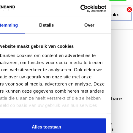
Klik hier voor zakelijk grootverbruik vanaf 100 stuks
temming
Details
Over
Delen:
-
Neem contact op over dit product
website maakt gebruik van cookies
-
Afdrukken
ruiken cookies om content en advertenties te
aliseren, om functies voor social media te bieden
 ons websiteverkeer te analyseren. Ook delen we
atie over uw gebruik van onze site met onze
Informatie
Reviews (0)
rs voor social media, adverteren en analyse. Deze
ers kunnen deze gegevens combineren met andere
CableStrap professionele flexibele hersluitbare
atie die u aan ze heeft verstrekt of die ze hebben
klittenband kabelbinder
meld op basis van uw gebruik van hun services.
CableStrap bestaande uit:
1 x CableStrap, 25 mm. breed,
ZWART (voor andere
Alles toestaan
kleuren (vanaf 100 stuks) en/of CableStraps met