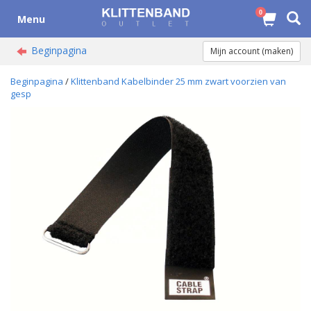
0
Menu
Beginpagina
Mijn account (maken)
Beginpagina
/
Klittenband Kabelbinder 25 mm zwart voorzien van
gesp