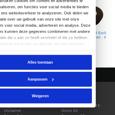
ruiken cookies om content en advertenties te
aliseren, om functies voor social media te bieden
 ons websiteverkeer te analyseren. Ook delen we
atie over uw gebruik van onze site met onze
rs voor social media, adverteren en analyse. Deze
ers kunnen deze gegevens combineren met andere
DynaLok Klittenband Back
DynaLok Klittenband Back
to Back, 16 mm, zwart - €
to Back, 25 mm, zwart - €
atie die u aan ze heeft verstrekt of die ze hebben
29,95
39,65
meld op basis van uw gebruik van hun services.
Pagina 1 van 1
Alles toestaan
Aanpassen
KLANTENSERVICE
CONTACT
Weigeren
Over ons
Klittenband-Outlet.nl
Algemene voorwaarden
onderdeel van United E-
Disclaimer
Stores BV