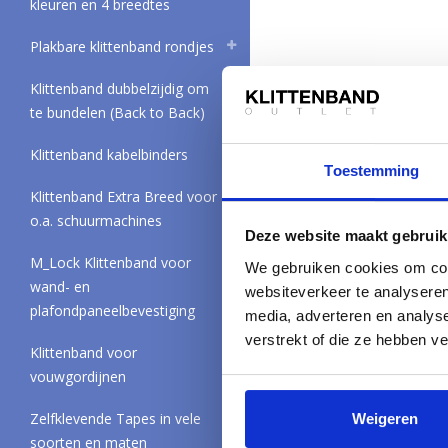
kleuren en 4 breedtes
Plakbare klittenband rondjes
Klittenband dubbelzijdig om
VOLG ONS VIA
te bundelen (Back to Back)
Klittenband kabelbinders
OVER ONS
Toestemming
Klittenband Outlet is het
Klittenband Extra Breed voor
kleine hoeveelheden. Hier 
o.a. schuurmachines
dat o.a. gebruikt wordt in
Deze website maakt gebruik
Quantum of the Seas (groo
M_Lock Klittenband voor
wereld) al vanaf 0,5 meter
We gebruiken cookies om cont
wand- en
websiteverkeer te analyseren
plafondpaneelbevestiging
media, adverteren en analys
verstrekt of die ze hebben v
Klittenband voor
vouwgordijnen
Zelfklevende Tapes in vele
Weigeren
soorten en maten