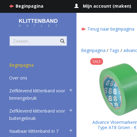
Beginpagina
Mijn account (maken)
Terug naar beginpagina
Beginpagina
/
Tags
/
advanc
SALE
Beginpagina
Over ons
Zelfklevend klittenband voor
binnengebruik
Zelfklevend klittenband voor
buitengebruik
Advance Vloermarkeri
Type AT8 Groen - €
Naaibaar klittenband in 7