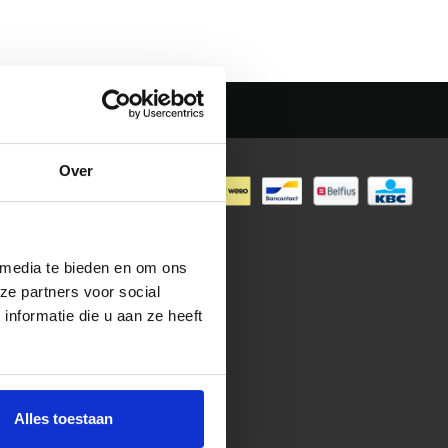
BETAALMETHODEN
Over
ed E-
 media te bieden en om ons
ze partners voor social
nformatie die u aan ze heeft
Alles toestaan
 design by
GBN