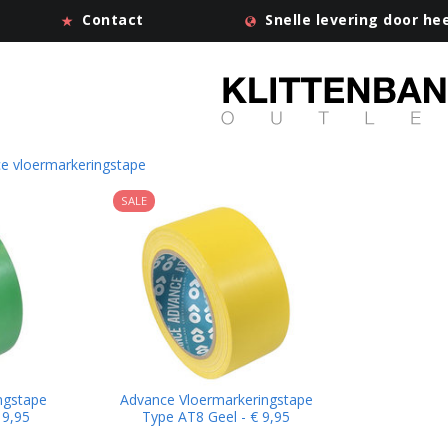
Contact
Snelle levering door he
e vloermarkeringstape
SALE
ngstape
Advance Vloermarkeringstape
 9,95
Type AT8 Geel - € 9,95