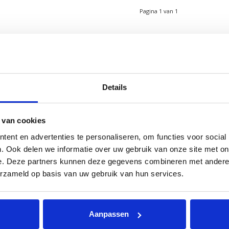
Pagina 1 van 1
CONTACT
Details
 online verkooppunt voor
Klittenband-Outlet.nl onderdeel van Unit
kunt u het klittenband
Stores BV
 de Airbus A-380 en The
Boonsweg 57
 van cookies
tste cruiseschip ter
3274 LH Heinenoord
 bestellen.
ent en advertenties te personaliseren, om functies voor social
088 5450722
. Ook delen we informatie over uw gebruik van onze site met on
info@unitedestores.nl
e. Deze partners kunnen deze gegevens combineren met andere i
erzameld op basis van uw gebruik van hun services.
KvK nummer: 65874870
BTW nummer: NL856298608B01
Aanpassen
© Klittenband Outlet | Powered by
Lightspeed
| Webshop