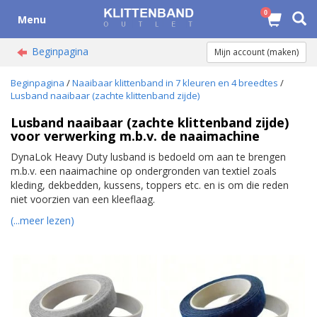
0
Menu
Beginpagina
Mijn account (maken)
Beginpagina
/
Naaibaar klittenband in 7 kleuren en 4 breedtes
/
Lusband naaibaar (zachte klittenband zijde)
Lusband naaibaar (zachte klittenband zijde)
voor verwerking m.b.v. de naaimachine
DynaLok Heavy Duty lusband is bedoeld om aan te brengen
m.b.v. een naaimachine op ondergronden van textiel zoals
kleding, dekbedden, kussens, toppers etc. en is om die reden
niet voorzien van een kleeflaag.
(...meer lezen)