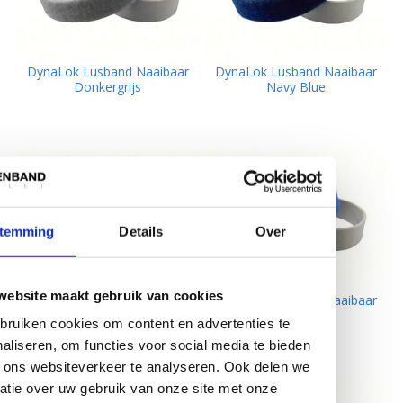
DynaLok Lusband Naaibaar
DynaLok Lusband Naaibaar
Donkergrijs
Navy Blue
temming
Details
Over
website maakt gebruik van cookies
DynaLok Lusband Naaibaar
DynaLok Lusband Naaibaar
Rood
Royal Blue
ruiken cookies om content en advertenties te
aliseren, om functies voor social media te bieden
 ons websiteverkeer te analyseren. Ook delen we
atie over uw gebruik van onze site met onze