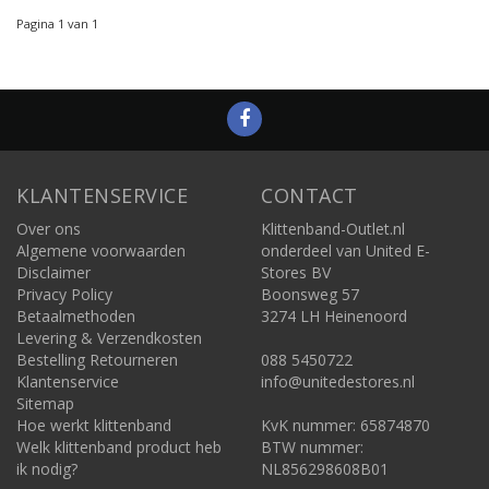
Pagina 1 van 1
KLANTENSERVICE
CONTACT
Over ons
Klittenband-Outlet.nl
Algemene voorwaarden
onderdeel van United E-
Disclaimer
Stores BV
Privacy Policy
Boonsweg 57
Betaalmethoden
3274 LH Heinenoord
Levering & Verzendkosten
Bestelling Retourneren
088 5450722
Klantenservice
info@unitedestores.nl
Sitemap
Hoe werkt klittenband
KvK nummer: 65874870
Welk klittenband product heb
BTW nummer:
ik nodig?
NL856298608B01