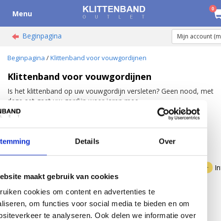
0
Menu
Beginpagina
Mijn account (
Beginpagina
/
Klittenband voor vouwgordijnen
Klittenband voor vouwgordijnen
Is het klittenband op uw vouwgordijn versleten? Geen nood, met
deze set gaat uw gordijn weer jaren mee.
De klittenband set bestaat uit 5 meter lusband om op het
gordijn te naaien en 5 meter zelfklevend haakband om op het
kozijn te plakken.
stemming
Details
Over
DynaLok Klittenband voor
vouwgordijnen
I
Complete vervangings set
ebsite maakt gebruik van cookies
voor het klittenband dat
uiken cookies om content en advertenties te
gebruikt wordt op
vouwgordijnen. De set
liseren, om functies voor social media te bieden en om
Pagina 1 van 1
bestaat uit 5 meter van het
siteverkeer te analyseren. Ook delen we informatie over