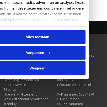
rs voor social media, adverteren en analyse. Deze
Pagina 1 van 1
ers kunnen deze gegevens combineren met andere
atie die u aan ze heeft verstrekt of die ze hebben
meld op basis van uw gebruik van hun services.
Alles toestaan
KLANTENSERVICE
CONTACT
Over ons
Klittenband-Outlet.nl
Aanpassen
Algemene voorwaarden
onderdeel van United E-
Disclaimer
Stores BV
Privacy Policy
Boonsweg 57
Weigeren
Betaalmethoden
3274 LH Heinenoord
Levering & Verzendkosten
Bestelling Retourneren
088 5450722
Klantenservice
info@unitedestores.nl
Sitemap
Hoe werkt klittenband
KvK nummer: 65874870
Welk klittenband product heb
BTW nummer:
ik nodig?
NL856298608B01