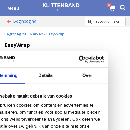
0
Menu
Beginpagina
Mijn account (maken)
Beginpagina
/
Merken
/
EasyWrap
EasyWrap
Door GBN BV geregistreerde merknaam
temming
Details
Over
website maakt gebruik van cookies
ruiken cookies om content en advertenties te
aliseren, om functies voor social media te bieden
EasyWrap bundelstrap per
 ons websiteverkeer te analyseren. Ook delen we
set
atie over uw gebruik van onze site met onze